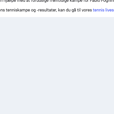
n hjælpe med at forudsige fremtidige kampe for Fabio Fognin
ens tenniskampe og -resultater, kan du gå til vores
tennis live