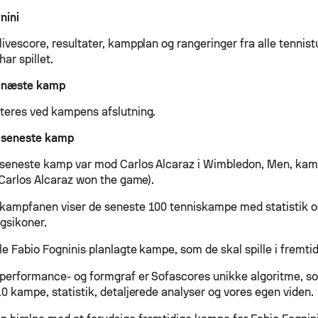
nini
livescore, resultater, kampplan og rangeringer fra alle tennis
har spillet.
i næste kamp
ateres ved kampens afslutning.
i seneste kamp
 seneste kamp var mod Carlos Alcaraz i Wimbledon, Men, kam
 (Carlos Alcaraz won the game).
 kampfanen viser de seneste 100 tenniskampe med statistik 
agsikoner.
le Fabio Fogninis planlagte kampe, som de skal spille i fremti
 performance- og formgraf er Sofascores unikke algoritme, so
10 kampe, statistik, detaljerede analyser og vores egen viden.