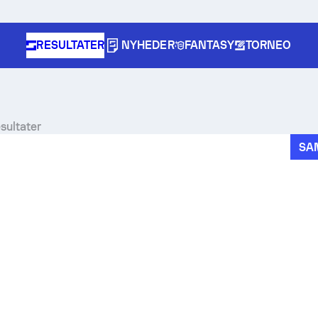
RESULTATER
NYHEDER
FANTASY
TORNEO
sultater
SA
pe