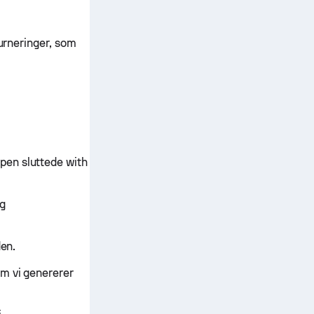
turneringer, som
pen sluttede with
og
den.
m vi genererer