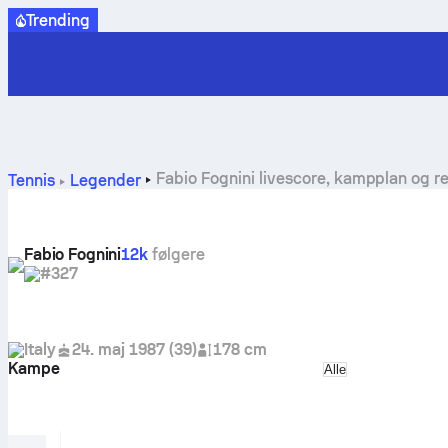
Trending
Fabio Fognini livescore, kampplan og re
Tennis
Legender
Fabio Fognini
12k
følgere
#327
Italy
24. maj 1987
(
39
)
178 cm
Kampe
Select match ty
Alle