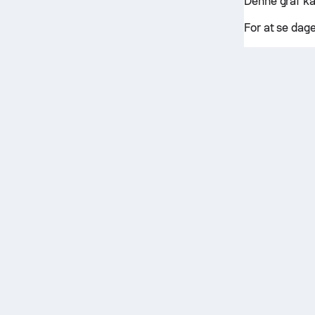
Denne graf ka
For at se dag