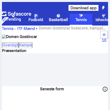
Download app
Trending
Fodbold
Basketball
Tennis
Ishocke
Domen Gostincar livescore, kampplan
Tennis
ITF Mænd
og resultater
Domen Gostincar
10
Oversigt
Kampe
Præsentation
Seneste form