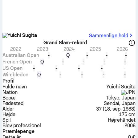
Yuichi Sugita
Sammenlign hold
Grand Slam-rekord
2022
2023
2024
2025
2026
Australian Open
-
Q
-
-
-
French Open
Q
-
-
-
-
US Open
-
-
-
-
Wimbledon
Q
-
-
-
-
Profil
Fulde navn
Yuichi Sugita
Nation
JPN
Bopæl
Tokyo, Japan
Fødested
Sendai, Japan
Alder
37
(
18. sep. 1988
)
Højde
175 cm
Spil
Højrehåndet
Blev professionel
2006
Præmiepenge
Dette år
0 €