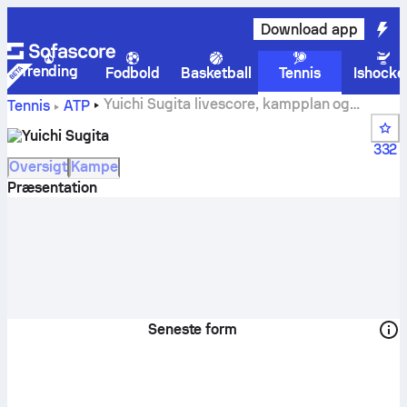
Download app
Trending
Fodbold
Basketball
Tennis
Ishocke
Yuichi Sugita livescore, kampplan og
Tennis
ATP
resultater
Yuichi Sugita
332
Oversigt
Kampe
Præsentation
Seneste form