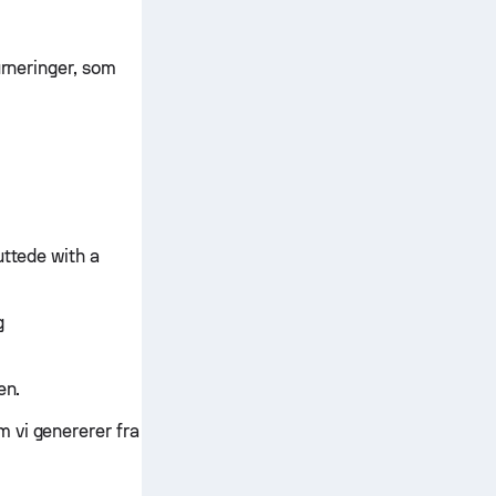
urneringer, som
uttede with a
g
en.
 vi genererer fra