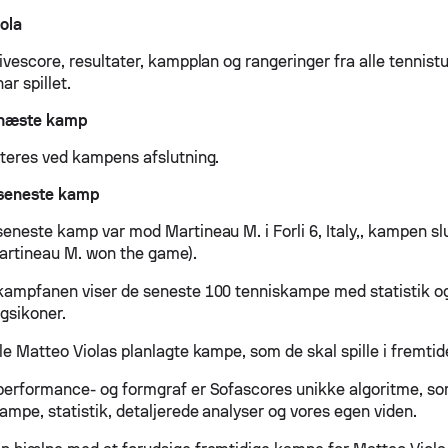
ola
ivescore, resultater, kampplan og rangeringer fra alle tennist
ar spillet.
 næste kamp
ateres ved kampens afslutning.
 seneste kamp
seneste kamp var mod Martineau M. i Forli 6, Italy,, kampen sl
(Martineau M. won the game).
kampfanen viser de seneste 100 tenniskampe med statistik o
agsikoner.
le Matteo Violas planlagte kampe, som de skal spille i fremtid
performance- og formgraf er Sofascores unikke algoritme, som
ampe, statistik, detaljerede analyser og vores egen viden.