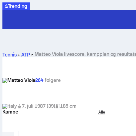
Trending
Matteo Viola livescore, kampplan og resultat
Tennis
ATP
Matteo Viola
264
følgere
Italy
7. juli 1987
(
39
)
185 cm
Kampe
Select match ty
Alle