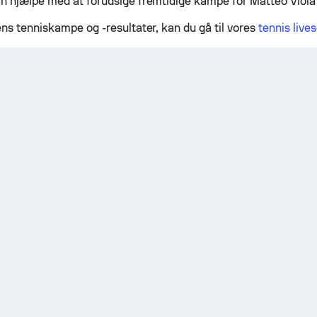
n hjælpe med at forudsige fremtidige kampe for Matteo Viola
ens tenniskampe og -resultater, kan du gå til vores
tennis live