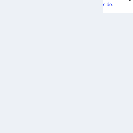
side
.