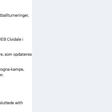
tballturneringer,
EB Cividale i
re, som opdateres
ologna-kampe,
r.
sluttede with