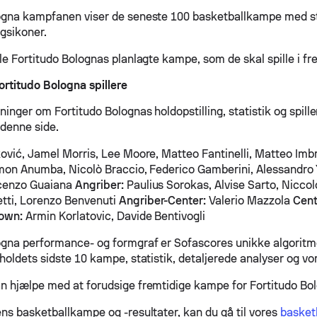
ogna kampfanen viser de seneste 100 basketballkampe med st
agsikoner.
le Fortitudo Bolognas planlagte kampe, som de skal spille i fr
rtitudo Bologna spillere
ninger om Fortitudo Bolognas holdopstilling, statistik og spil
 denne side.
ović, Jamel Morris, Lee Moore, Matteo Fantinelli, Matteo Imb
imon Anumba, Nicolò Braccio, Federico Gamberini, Alessandr
cenzo Guaiana
Angriber:
Paulius Sorokas, Alvise Sarto, Niccol
tti, Lorenzo Benvenuti
Angriber-Center:
Valerio Mazzola
Cent
own:
Armin Korlatovic, Davide Bentivogli
ogna performance- og formgraf er Sofascores unikke algoritm
holdets sidste 10 kampe, statistik, detaljerede analyser og vo
n hjælpe med at forudsige fremtidige kampe for Fortitudo Bo
ens basketballkampe og -resultater, kan du gå til vores
basketb