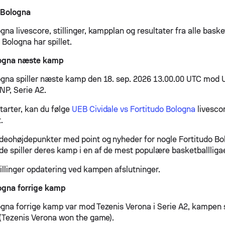
 Bologna
gna livescore, stillinger, kampplan og resultater fra alle baske
Bologna har spillet.
logna næste kamp
ogna spiller næste kamp den 18. sep. 2026 13.00.00 UTC mod U
P, Serie A2.
arter, kan du følge
UEB Cividale vs Fortitudo Bologna
livesco
.
ideohøjdepunkter med point og nyheder for nogle Fortitudo B
de spiller deres kamp i en af de mest populære basketballligae
tillinger opdatering ved kampen afslutninger.
ogna forrige kamp
ogna forrige kamp var mod Tezenis Verona i Serie A2, kampen 
3 (Tezenis Verona won the game).