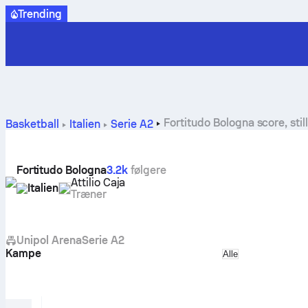
Trending
Fortitudo Bologna score, stil
Basketball
Italien
Serie A2
Fortitudo Bologna
3.2k
følgere
Attilio Caja
Italien
Træner
Unipol Arena
Serie A2
Kampe
Select match ty
Alle