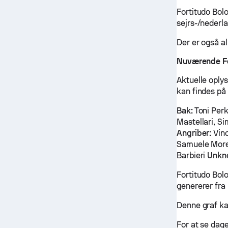
Fortitudo Bol
sejrs-/nederl
Der er også al
Nuværende Fo
Aktuelle oplys
kan findes på
Bak:
Toni Perk
Mastellari, S
Angriber:
Vin
Samuele More
Barbieri
Unkn
Fortitudo Bol
genererer fra 
Denne graf ka
For at se dag