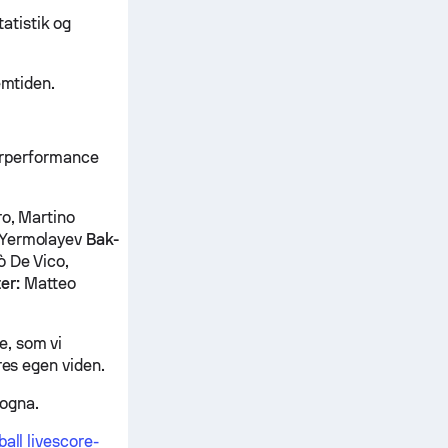
atistik og
emtiden.
lerperformance
ro, Martino
o Yermolayev
Bak-
ò De Vico,
er:
Matteo
e, som vi
res egen viden.
logna.
all livescore-