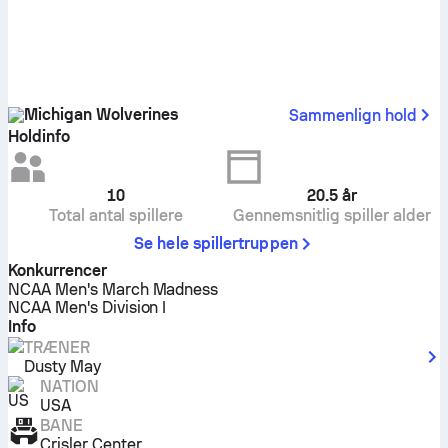
Michigan Wolverines
Sammenlign hold
Holdinfo
10
20.5
år
Total antal spillere
Gennemsnitlig spiller alder
Se hele spillertruppen
Konkurrencer
NCAA Men's March Madness
NCAA Men's Division I
Info
TRÆNER
Dusty May
NATION
USA
BANE
Crisler Center