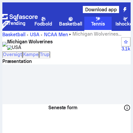
Download app
Trending
Fodbold
Basketball
Tennis
Ishocke
Michigan Wolverines
Basketball
USA
NCAA Men
score, stillinger, kampplan og spillere
Michigan Wolverines
USA
3.1k
Oversigt
Kampe
Trup
Præsentation
Seneste form