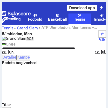
Download app
Trending
Fodbold
Basketball
Tennis
Ishocke
ATP Wimbledon, Men tennis –
Tennis
Grand Slam
livescore, resultater og kampe
Wimbledon, Men
Grand Slam
Select season in unique tournament header
2026
41k
Græs
22. jun.
12. jul.
Detaljer
Kampe
Bedste begivenhed
Titler