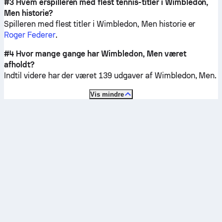
#3 Hvem erspilleren med flest tennis-titler i Wimbledon,
Men historie?
Spilleren med flest titler i Wimbledon, Men historie er
Roger Federer
.
#4 Hvor mange gange har Wimbledon, Men været
afholdt?
Indtil videre har der været 139 udgaver af Wimbledon, Men.
Vis mindre