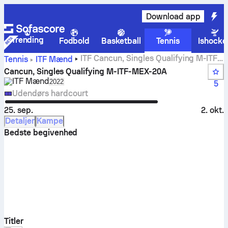
Download app
Trending
Fodbold
Basketball
Tennis
Ishocke
ITF Cancun, Singles Qualifying M-ITF-
Tennis
ITF Mænd
MEX-20A livescore, resultater og kampe
Cancun, Singles Qualifying M-ITF-MEX-20A
ITF Mænd
Select season in unique tournament header
2022
5
Udendørs hardcourt
25. sep.
2. okt.
Detaljer
Kampe
Bedste begivenhed
Titler