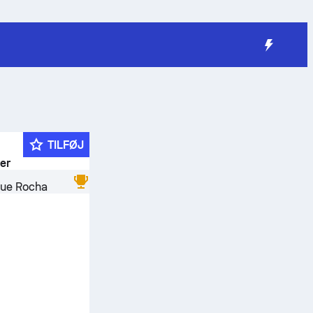
TILFØJ
der
que Rocha