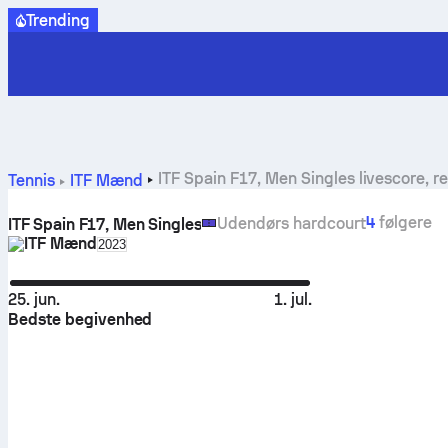
Trending
ITF Spain F17, Men Singles livescore, 
Tennis
ITF Mænd
4
følgere
Udendørs hardcourt
ITF Spain F17, Men Singles
ITF Mænd
Select season in unique tournament header
2023
25. jun.
1. jul.
Bedste begivenhed