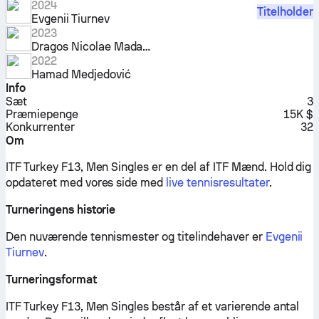
2024
Titelholder
Evgenii Tiurnev
2023
Dragos Nicolae Madaras
2022
Hamad Medjedović
Info
Sæt
3
Præmiepenge
15K $
Konkurrenter
32
Om
ITF Turkey F13, Men Singles er en del af ITF Mænd.
Hold dig
opdateret med vores side med
live tennisresultater
.
Turneringens historie
Den nuværende tennismester og titelindehaver er
Evgenii
Tiurnev
.
Turneringsformat
ITF Turkey F13, Men Singles består af et varierende antal