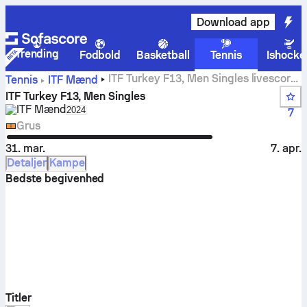
Download app
Trending
Fodbold
Basketball
Tennis
Ishocke
ITF Turkey F13, Men Singles livescore,
Tennis
ITF Mænd
resultater og kampe
ITF Turkey F13, Men Singles
ITF Mænd
Select season in unique tournament header
2024
7
Grus
31. mar.
7. apr.
Detaljer
Kampe
Bedste begivenhed
Titler