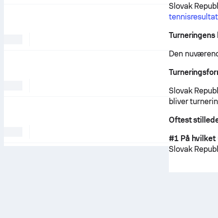
Slovak Republ
tennisresultat
Turneringens 
Den nuværende
Turneringsfo
Slovak Republi
bliver turneri
Oftest stille
#1 På hvilket
Slovak Republi