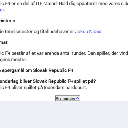
ic F4 er en del af ITF Mænd.
Hold dig opdateret med vores si
er
.
historie
 tennismester og titelindehaver er
Jakub Nicod
.
rmat
c F4 består af et varierende antal runder. Den spiller, der vin
ngens mester.
de spørgsmål om Slovak Republic F4
 underlag bliver Slovak Republic F4 spillet på?
c F4 bliver spillet på
Indendørs hardcourt
.
Vis mindre