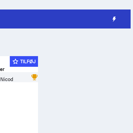
TILFØJ
der
 Nicod