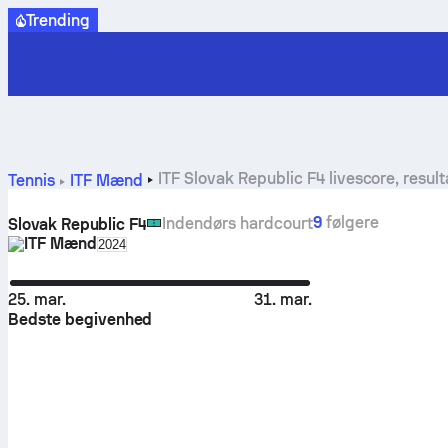
Trending
ITF Slovak Republic F4 livescore, resu
Tennis
ITF Mænd
9
følgere
Indendørs hardcourt
Slovak Republic F4
ITF Mænd
Select season in unique tournament header
2024
25. mar.
31. mar.
Bedste begivenhed