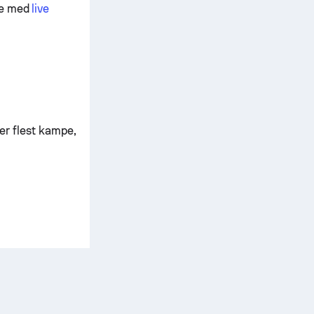
de med
live
der flest kampe,