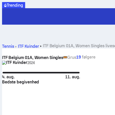
Trending
ITF Belgium 01A, Women Singles lives
Tennis
ITF Kvinder
19
følgere
Grus
ITF Belgium 01A, Women Singles
ITF Kvinder
Select season in unique tournament header
2024
4. aug.
11. aug.
Bedste begivenhed