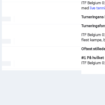
ITF Belgium 0
med
live tenn
Turneringens 
Turneringsfo
ITF Belgium 01
flest kampe, 
Oftest stille
#1 På hvilket
ITF Belgium 0