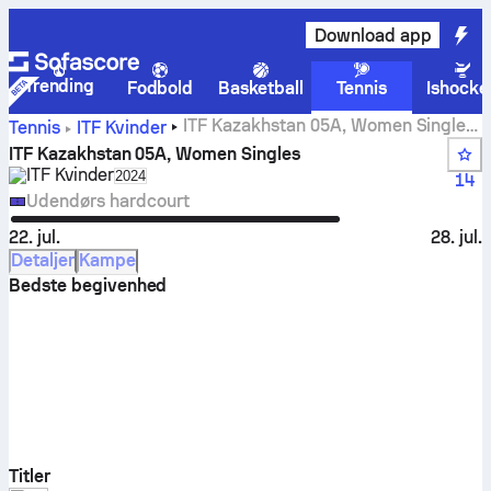
Download app
Trending
Fodbold
Basketball
Tennis
Ishocke
ITF Kazakhstan 05A, Women Singles
Tennis
ITF Kvinder
livescore, resultater og kampe
ITF Kazakhstan 05A, Women Singles
ITF Kvinder
Select season in unique tournament header
2024
14
Udendørs hardcourt
22. jul.
28. jul.
Detaljer
Kampe
Bedste begivenhed
Titler