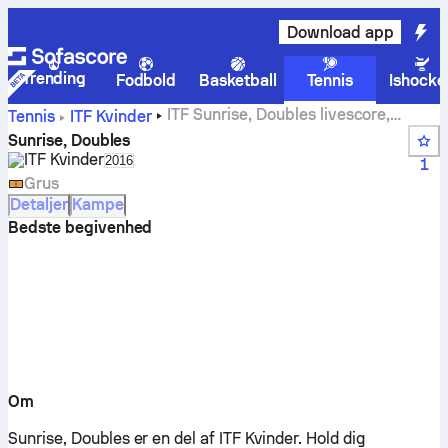
Download app
Trending
Fodbold
Basketball
Tennis
Ishocke
ITF Sunrise, Doubles livescore,
Tennis
ITF Kvinder
resultater og kampe
Sunrise, Doubles
ITF Kvinder
Select season in unique tournament header
2016
1
Grus
Detaljer
Kampe
Bedste begivenhed
Om
Sunrise, Doubles er en del af ITF Kvinder.
Hold dig