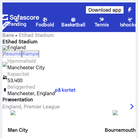
Download app
Trending
Fodbold
Basketball
Tennis
Ishocke
Bane
Etihad Stadium
Etihad Stadium
England
Resumé
Kampe
Hjemmehold
Manchester City
Kapacitet
53.400
Beliggenhed
på kortet
Manchester
,
England
Præsentation
England
,
Premier League
Man City
Bournemouth