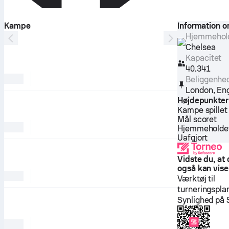
Kampe
Information o
Hjemmehol
Chelsea
Kapacitet
40.341
Beliggenhe
London
,
En
Højdepunkter
Kampe spillet
Mål scoret
Hjemmeholdet
Uafgjort
Vidste du, at 
også kan vise
Værktøj til
turneringspla
Synlighed på