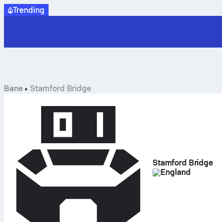
Trending
Bane
Stamford Bridge
Stamford Bridge
England