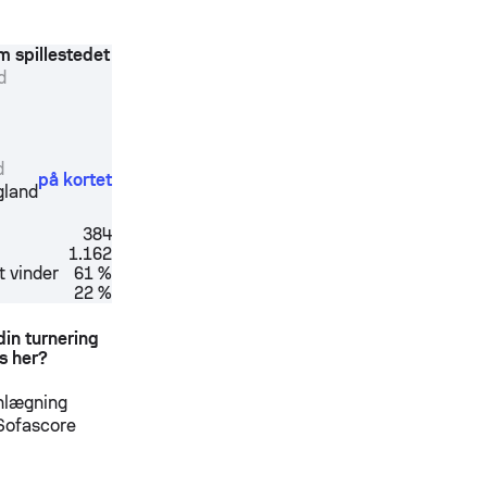
m spillestedet
d
d
på kortet
gland
384
1.162
 vinder
61 %
22 %
din turnering
s her?
nlægning
 Sofascore