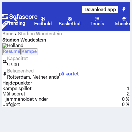
Download app
Trending
Fodbold
Basketball
Tennis
Ishocke
Bane
Stadion Woudestein
Stadion Woudestein
Holland
Resumé
Kampe
Kapacitet
4.400
Beliggenhed
på kortet
Rotterdam
,
Netherlands
Højdepunkter
Kampe spillet
1
Mål scoret
2
Hjemmeholdet vinder
0 %
Uafgjort
0 %