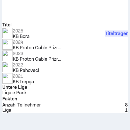
Titel
2025
Titelträger
KB Bora
2024
KB Proton Cable Prizreni
2023
KB Proton Cable Prizreni
2022
KB Rahoveci
2021
KB Trepça
Untere Liga
Liga e Parë
Fakten
Anzahl Teilnehmer
8
Liga
1