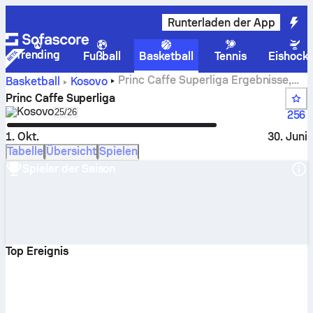
Runterladen der App
Trending
Fußball
Basketball
Tennis
Eishock
Princ Caffe Superliga Ergebnisse,
Basketball
Kosovo
Tabellen Zeitpläne und Statistiken
Princ Caffe Superliga
Kosovo
Select season in unique tournament header
25/26
256
1. Okt.
30. Juni
Tabelle
Übersicht
Spielen
Spieler der Saison
Top Ereignis