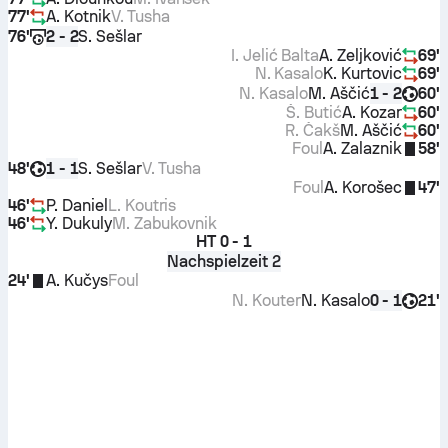
77'
A. Kotnik
V. Tusha
76'
S. Sešlar
2 - 2
I. Jelić Balta
A. Zeljković
69'
N. Kasalo
K. Kurtovic
69'
N. Kasalo
M. Aščić
60'
1 - 2
Š. Butić
A. Kozar
60'
R. Čakš
M. Aščić
60'
Foul
A. Zalaznik
58'
48'
S. Sešlar
V. Tusha
1 - 1
Foul
A. Korošec
47'
46'
P. Daniel
L. Koutris
46'
Y. Dukuly
M. Zabukovnik
HT
0 - 1
Nachspielzeit 2
24'
A. Kučys
Foul
N. Kouter
N. Kasalo
21'
0 - 1