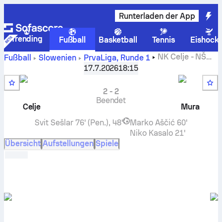
Runterladen der App
Trending
Fußball
Basketball
Tennis
Eishock
NK Celje
-
NŠ
Fußball
Slowenien
PrvaLiga
,
Runde 1
Mura
live ticker, H2H resultate, tabelle und vorhersagen
17.7.2026
18:15
2
-
2
Beendet
Celje
Mura
Svit Sešlar
76' (Pen.), 48'
Marko Aščić
60'
Niko Kasalo
21'
Übersicht
Aufstellungen
Spiele