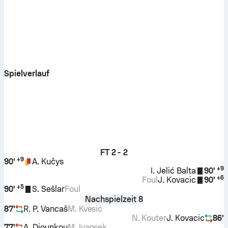
Spielverlauf
FT
2 - 2
+
9
90'
A. Kučys
+
9
I. Jelić Balta
90'
+
6
Foul
J. Kovacic
90'
+
5
90'
S. Sešlar
Foul
Nachspielzeit 8
87'
R. P. Vancaš
M. Kvesić
N. Kouter
J. Kovacic
86'
77'
A. Diounkou
M. Ivansek