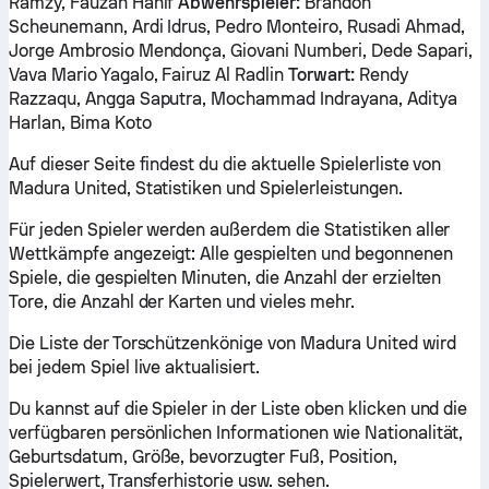
Ramzy, Fauzan Hanif
Abwehrspieler:
Brandon
Scheunemann, Ardi Idrus, Pedro Monteiro, Rusadi Ahmad,
Jorge Ambrosio Mendonça, Giovani Numberi, Dede Sapari,
Vava Mario Yagalo, Fairuz Al Radlin
Torwart:
Rendy
Razzaqu, Angga Saputra, Mochammad Indrayana, Aditya
Harlan, Bima Koto
Auf dieser Seite findest du die aktuelle Spielerliste von
Madura United, Statistiken und Spielerleistungen.
Für jeden Spieler werden außerdem die Statistiken aller
Wettkämpfe angezeigt: Alle gespielten und begonnenen
Spiele, die gespielten Minuten, die Anzahl der erzielten
Tore, die Anzahl der Karten und vieles mehr.
Die Liste der Torschützenkönige von Madura United wird
bei jedem Spiel live aktualisiert.
Du kannst auf die Spieler in der Liste oben klicken und die
verfügbaren persönlichen Informationen wie Nationalität,
Geburtsdatum, Größe, bevorzugter Fuß, Position,
Spielerwert, Transferhistorie usw. sehen.