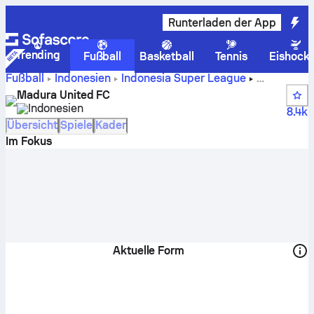
Runterladen der App
Trending
Fußball
Basketball
Tennis
Eishock
Fußball
Indonesien
Indonesia Super League
Spielergebnisse von Madura United, Paarungen, Tabellen
Madura United FC
und Spielerstatistiken
Indonesien
8.4k
Übersicht
Spiele
Kader
Im Fokus
Aktuelle Form