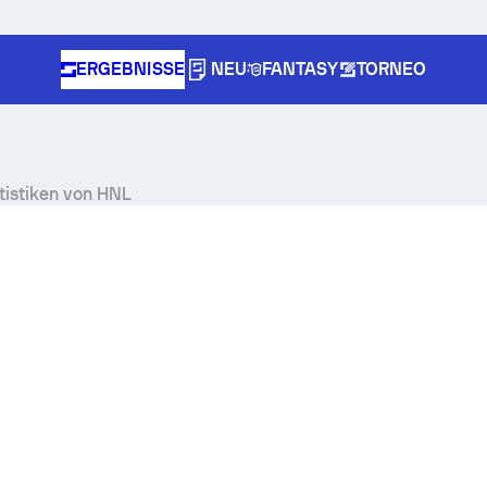
ERGEBNISSE
NEU
FANTASY
TORNEO
tistiken von HNL