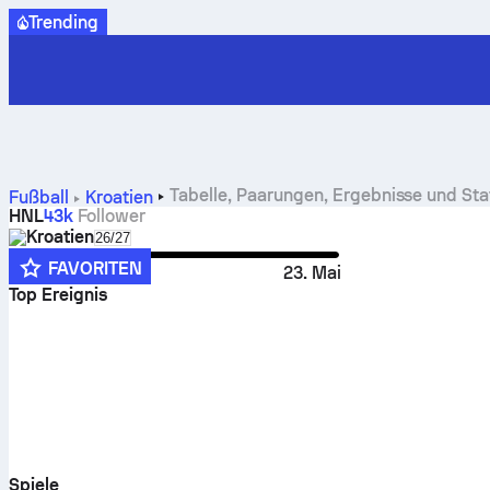
Trending
Tabelle, Paarungen, Ergebnisse und Sta
Fußball
Kroatien
HNL
43k
Follower
Kroatien
Select season in unique tournament header
26/27
FAVORITEN
31. Juli
23. Mai
Top Ereignis
Spiele