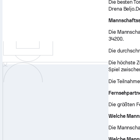
Die besten To
Drena Beljo.De
Mannschaftss
Die Mannschaf
34200.
Die durchschn
Die höchste Z
Spiel zwisch
Die Teilnahme
Fernsehpartn
Die größten F
Welche Manns
Die Mannschaf
Welche Mannsc