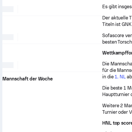
Es gibt insge
Der aktuelle 
Titeln ist GN
Sofascore ver
besten Torsc
Wettkampffo
Die Mannschaf
für die Manns
in die
1. NL
ab
Mannschaft der Woche
Die beste 1 M
Hauptturnier 
Weitere 2 Man
Turnier oder V
HNL top scor