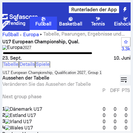
Runterladen der App
Trending
Fußball
Basketball
Tennis
Eishock
Tabelle, Paarungen, Ergebnisse und
Fußball
Europa
Statistiken von U17 European Championship, Qual.
U17 European Championship, Qual.
Europa
Select season in unique tournament header
2027
3.3k
23. Sept.
10. Juni
Tabelle
Details
Spiele
Select standings table in tournament standings
U17 European Championship, Qualification 2027, Group 1
displ
Aussehen der Tabelle
Veränderen Sie das Aussehen der Tabelle
P
DIFF
PTS
Next group phase
1
Dänemark U17
0
0
0
2
Estland U17
0
0
0
3
Irland U17
0
0
0
4
Wales U17
0
0
0