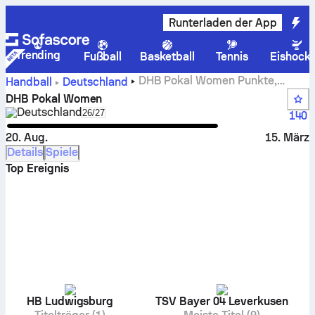
Runterladen der App
Trending
Fußball
Basketball
Tennis
Eishock
DHB Pokal Women Punkte,
Handball
Deutschland
Zeitplan, Tabelle und Statistiken
DHB Pokal Women
Deutschland
Select season in unique tournament header
26/27
140
20. Aug.
15. März
Details
Spiele
Top Ereignis
HB Ludwigsburg
TSV Bayer 04 Leverkusen