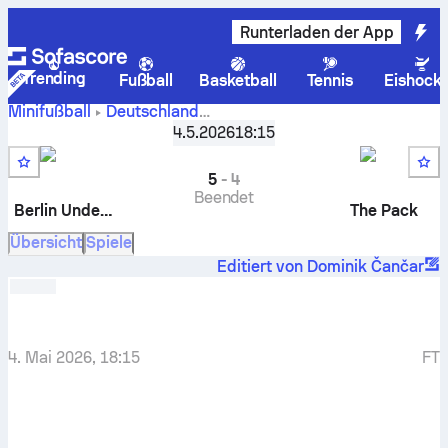
Runterladen der App
Trending
Fußball
Basketball
Tennis
Eishock
Minifußball
Deutschland
Berlin
Icon League - Regular Saison
4.5.2026
18:15
,
Runde 11
Underdogs
-
The Pack
5
-
4
Beendet
Berlin Underdogs
The Pack
Übersicht
Spiele
Editiert von Dominik Čančar
4. Mai 2026, 18:15
FT