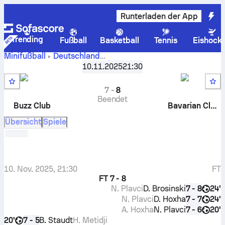
Runterladen der App
Trending
Fußball
Basketball
Tennis
Eishock
Minifußball
Deutschland
Buzz Club
-
FC
Icon League - Regular Saison
10.11.2025
,
21:30
Runde 9
Bavarian Clique
7
-
8
Beendet
Buzz Club
Bavarian Clique
Übersicht
Spiele
10. Nov. 2025, 21:30
FT
FT
7 - 8
N. Plavci
D. Brosinski
24'
7 - 8
N. Plavci
D. Hoxha
24'
7 - 7
A. Hoxha
N. Plavci
20'
7 - 6
20'
B. Staudt
H. Metidji
7 - 5