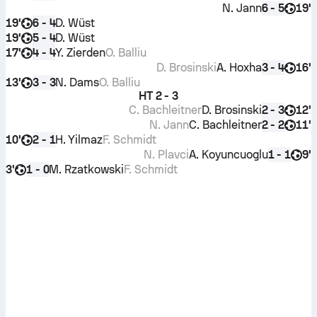
N. Jann
19'
6 - 5
19'
D. Wüst
6 - 4
19'
D. Wüst
5 - 4
17'
Y. Zierden
O. Balliu
4 - 4
D. Brosinski
A. Hoxha
16'
3 - 4
13'
N. Dams
O. Balliu
3 - 3
HT
2 - 3
C. Bachleitner
D. Brosinski
12'
2 - 3
N. Jann
C. Bachleitner
11'
2 - 2
10'
H. Yilmaz
F. Schmidt
2 - 1
N. Plavci
A. Koyuncuoglu
9'
1 - 1
3'
M. Rzatkowski
F. Schmidt
1 - 0