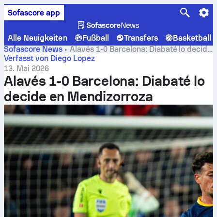
Sofascore app
Alle Neuigkeiten
Fußball
Transfers
Basketball
Sofascore News
Alavés 1-0 Barcelona: Diabaté lo decide
en Mendizorroza
Verfasst von Diego Lopez
13. Mai 2026
Alavés 1-0 Barcelona: Diabaté lo
decide en Mendizorroza