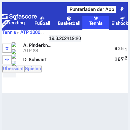
Runterladen der App
Trending
Fußball
Basketball
Tennis
Eishock
Tennis
ATP
1000
Live-
Miami, USA, Qualifying
19.3.2024
,
Qualifikation Runde 2
19:20
Punktestand und H2H-Ergebnisse für
Arthur Rinderknech
A. Rinderknech
6
3
6
1
gegen
Diego Schwartzman
ATP 28.
2
3
6
7
D. Schwartzman
Übersicht
Spielen