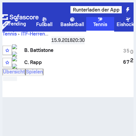
Runterladen der App
Trending
Fußball
Basketball
Tennis
Eishock
Tennis
ITF-Herren
Live-
USA F25, Singles Qualifying
15.9.2018
,
Qualifikation
20:30
Punktestand und H2H-Ergebnisse für
Brian Battistone
B. Battistone
3
5
0
gegen
Connor Rapp
2
6
7
C. Rapp
Übersicht
Spielen