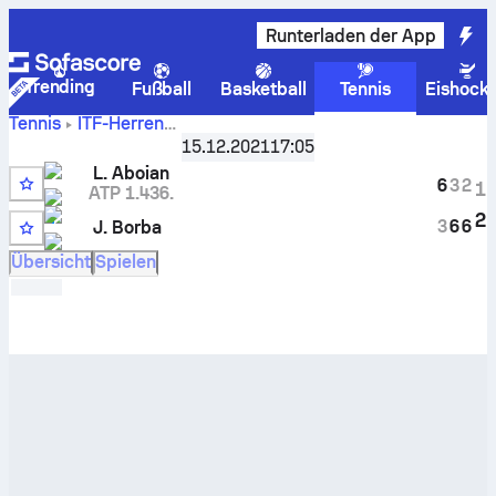
Runterladen der App
Trending
Fußball
Basketball
Tennis
Eishock
Tennis
ITF-Herren
Live-
Lambare, Singles M-ITF-PAR-01A
15.12.2021
17:05
,
Letzten 32
Punktestand und H2H-Ergebnisse für
Leonardo Aboian
L. Aboian
6
3
2
1
gegen
Juan Borba
ATP 1.436.
4
2
3
6
6
J. Borba
WC
Übersicht
Spielen