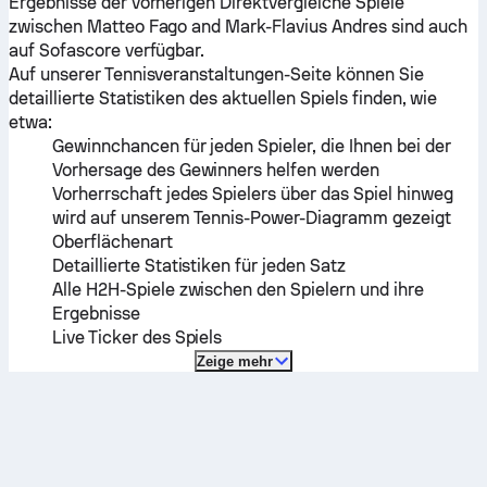
Ergebnisse der vorherigen Direktvergleiche Spiele
zwischen
Matteo Fago
and
Mark-Flavius Andres
sind auch
auf Sofascore verfügbar.
Auf unserer Tennisveranstaltungen-Seite können Sie
detaillierte Statistiken des aktuellen Spiels finden, wie
etwa:
Gewinnchancen für jeden Spieler, die Ihnen bei der
Vorhersage des Gewinners helfen werden
Vorherrschaft jedes Spielers über das Spiel hinweg
wird auf unserem Tennis-Power-Diagramm gezeigt
Oberflächenart
Detaillierte Statistiken für jeden Satz
Alle H2H-Spiele zwischen den Spielern und ihre
Ergebnisse
Live Ticker des Spiels
Zeige mehr