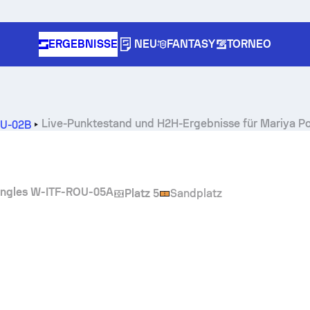
ERGEBNISSE
NEU
FANTASY
TORNEO
Live-Punktestand und H2H-Ergebnisse für
Mariya P
OU-02B
ingles W-ITF-ROU-05A
Platz 5
Sandplatz