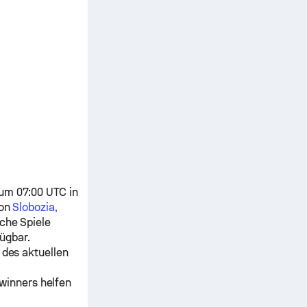
 um 07:00 UTC in
von
Slobozia,
iche Spiele
ügbar.
 des aktuellen
winners helfen