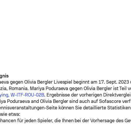
gnis
aeva
gegen
Olivia Bergler
Livespiel beginnt am 17. Sept. 2023
ozia, Romania.
Mariya Poduraeva
gegen
Olivia Bergler
ist Teil 
fying, W-ITF-ROU-02B
. Ergebnisse der vorherigen Direktvergle
iya Poduraeva
and
Olivia Bergler
sind auch auf Sofascore verf
ennisveranstaltungen-Seite können Sie detaillierte Statistiken
 wie etwa:
ancen für jeden Spieler, die Ihnen bei der Vorhersage des Ge