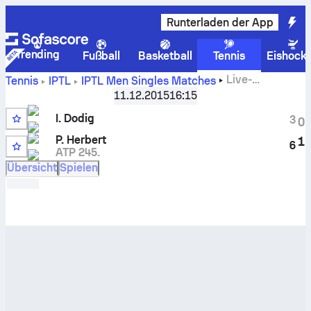
Runterladen der App
Trending
Fußball
Basketball
Tennis
Eishock
Live-
Tennis
IPTL
IPTL Men Singles Matches
Punktestand und H2H-Ergebnisse für
Ivan Dodig
gegen
11.12.2015
16:15
Pierre-Hugues Herbert
I. Dodig
3
0
P. Herbert
1
6
ATP 245.
Übersicht
Spielen