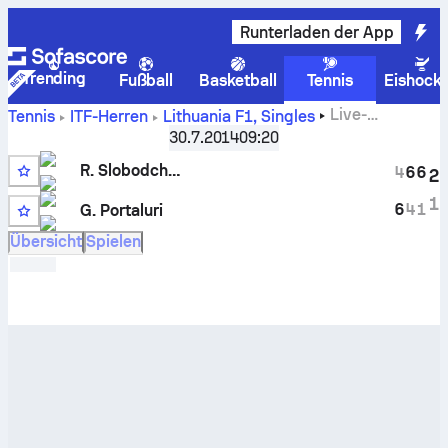
Runterladen der App
Trending
Fußball
Basketball
Tennis
Eishock
Live-
Tennis
ITF-Herren
Lithuania F1, Singles
Punktestand und H2H-Ergebnisse für
Ronald
30.7.2014
09:20
Slobodchikov
gegen
Giorgio Portaluri
R. Slobodchikov
4
6
6
2
1
6
4
1
G. Portaluri
Übersicht
Spielen