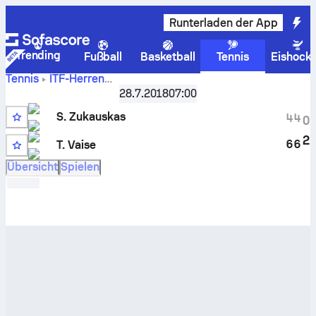
Runterladen der App
Trending
Fußball
Basketball
Tennis
Eishock
Tennis
ITF-Herren
Live-
Latvia F1, Singles Qualifying
28.7.2018
,
07:00
Qualifikation
Punktestand und H2H-Ergebnisse für
Simonas Zukauskas
S. Zukauskas
4
4
0
gegen
Tomas Vaise
2
6
6
T. Vaise
Übersicht
Spielen