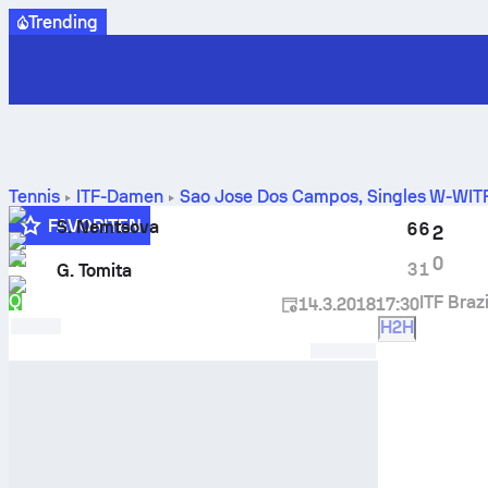
Trending
Tennis
ITF-Damen
Sao Jose Dos Campos, Singles W-WI
Nemtsova
gegen
Giovanna Tomita
FAVORITEN
S. Nemtsova
6
6
2
Q
0
3
1
G. Tomita
Q
ITF Braz
14.3.2018
17:30
H2H