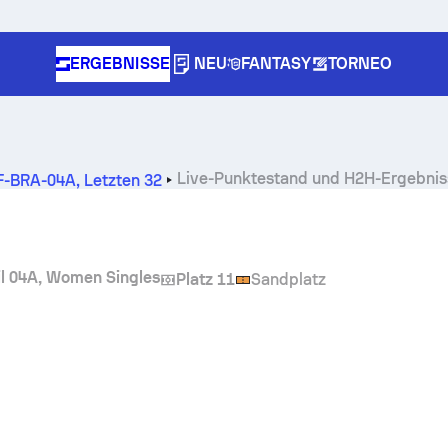
ERGEBNISSE
NEU
FANTASY
TORNEO
Live-Punktestand und H2H-Ergebnis
TF-BRA-04A
,
Letzten 32
il 04A, Women Singles
Platz 11
Sandplatz