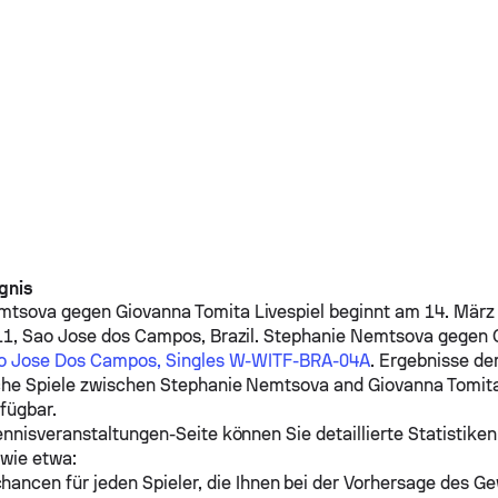
gnis
emtsova
gegen
Giovanna Tomita
Livespiel beginnt am 14. März
11, Sao Jose dos Campos, Brazil.
Stephanie Nemtsova
gegen
o Jose Dos Campos, Singles W-WITF-BRA-04A
. Ergebnisse de
che Spiele zwischen
Stephanie Nemtsova
and
Giovanna Tomit
fügbar.
ennisveranstaltungen-Seite können Sie detaillierte Statistiken
 wie etwa:
ancen für jeden Spieler, die Ihnen bei der Vorhersage des Ge