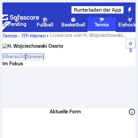
Runterladen der App
Trending
Fußball
Basketball
Tennis
Eishock
Livescore von H. Wojciechowski
Tennis
ITF-Herren
Osorio, Spielplan und Ergebnisse
H. Wojciechowski Osorio
5
Übersicht
Spielen
Im Fokus
Aktuelle Form