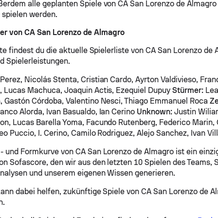
erdem alle geplanten Spiele von CA San Lorenzo de Almagro a
t spielen werden.
ler von CA San Lorenzo de Almagro
te findest du die aktuelle Spielerliste von CA San Lorenzo de 
d Spielerleistungen.
erez, Nicolás Stenta, Cristian Cardo, Ayrton Valdivieso, Fran
, Lucas Machuca, Joaquin Actis, Ezequiel Dupuy
Stürmer:
Lea
n, Gastón Córdoba, Valentino Nesci, Thiago Emmanuel Roca
Ze
anco Alorda, Ivan Basualdo, Ian Cerino
Unknown:
Justin Wilia
on, Lucas Barella Yoma, Facundo Rutenberg, Federico Marin, 
eo Puccio, I. Cerino, Camilo Rodriguez, Alejo Sanchez, Ivan Vill
 - und Formkurve von CA San Lorenzo de Almagro ist ein einzi
on Sofascore, den wir aus den letzten 10 Spielen des Teams, S
 Analysen und unserem eigenen Wissen generieren.
kann dabei helfen, zukünftige Spiele von CA San Lorenzo de A
n.