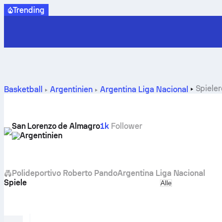
Trending
Spieler
Basketball
Argentinien
Argentina Liga Nacional
San Lorenzo de Almagro
1k
Follower
Argentinien
Polideportivo Roberto Pando
Argentina Liga Nacional
Spiele
Select match ty
Alle