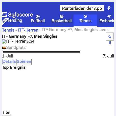
Runterladen der App
Trending
Fußball
Basketball
Tennis
Eishock
ITF Germany F7, Men Singles Live
Tennis
ITF-Herren
Spielstand, Ergebnisse und Spiele
ITF Germany F7, Men Singles
ITF-Herren
Select season in unique tournament header
2024
6
Sandplatz
1. Juli
7. Juli
Details
Spielen
Top Ereignis
Titel