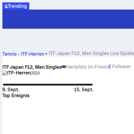
Trending
ITF Japan F12, Men Singles Live Spiel
Tennis
ITF-Herren
2
Follower
Hartplatz im Freien
ITF Japan F12, Men Singles
ITF-Herren
Select season in unique tournament header
2024
8. Sept.
15. Sept.
Top Ereignis