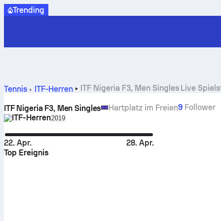
Trending
ITF Nigeria F3, Men Singles Live Spiel
Tennis
ITF-Herren
9
Follower
Hartplatz im Freien
ITF Nigeria F3, Men Singles
ITF-Herren
Select season in unique tournament header
2019
22. Apr.
28. Apr.
Top Ereignis