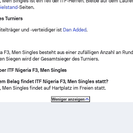
, Men Singles ist ein Teil der ITF-Herren.
Bleibe auf dem Laufe
ielstand-
Seiten.
s Turniers
itelträger und -verteidiger ist
Dan Added
.
ia F3, Men Singles besteht aus einer zufälligen Anzahl an Rund
en Siegen wird der Gesamtsieger des Turniers.
er ITF Nigeria F3, Men Singles
m Belag findet ITF Nigeria F3, Men Singles statt?
3, Men Singles findet auf
Hartplatz im Freien
statt.
Weniger anzeigen