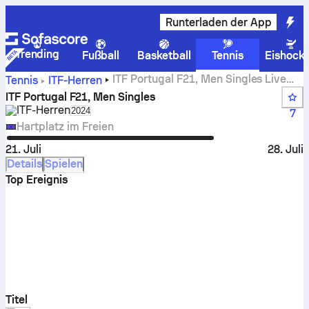
Runterladen der App
Trending
Fußball
Basketball
Tennis
Eishock
ITF Portugal F21, Men Singles Live
Tennis
ITF-Herren
Spielstand, Ergebnisse und Spiele
ITF Portugal F21, Men Singles
ITF-Herren
Select season in unique tournament header
2024
7
Hartplatz im Freien
21. Juli
28. Juli
Details
Spielen
Top Ereignis
Titel