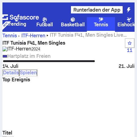
Runterladen der App
Trending
Fußball
Basketball
Tennis
Eishock
ITF Tunisia F41, Men Singles Live
Tennis
ITF-Herren
Spielstand, Ergebnisse und Spiele
ITF Tunisia F41, Men Singles
ITF-Herren
Select season in unique tournament header
2024
11
Hartplatz im Freien
14. Juli
21. Juli
Details
Spielen
Top Ereignis
Titel