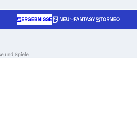
ERGEBNISSE
NEU
FANTASY
TORNEO
se und Spiele