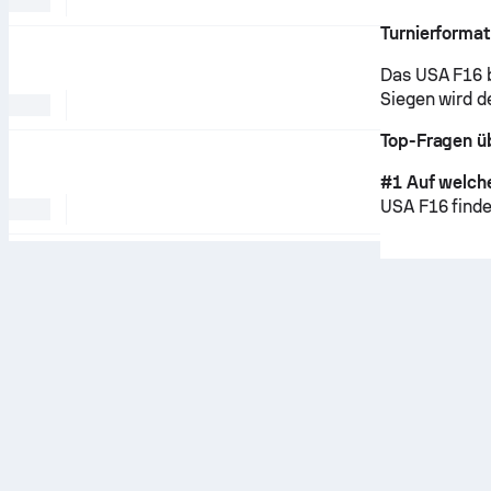
Turnierformat
Das USA F16 b
Siegen wird d
Top-Fragen ü
#1 Auf welch
USA F16 find