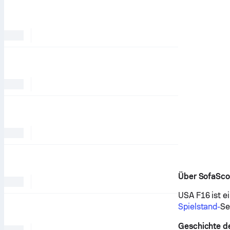
Über SofaSco
USA F16 ist ei
Spielstand-
Se
Geschichte de