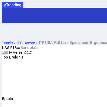
Trending
ITF USA F16 Live Spielstand, Ergebnis
Tennis
ITF-Herren
Sandplatz
USA F16
ITF-Herren
Select season in unique tournament header
2017
Top Ereignis
FAVORITEN
Spiele