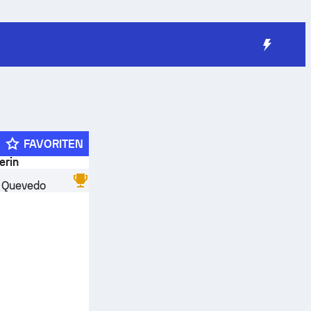
FAVORITEN
erin
n Quevedo