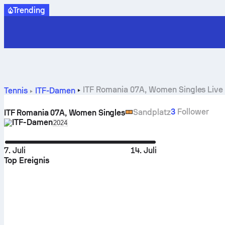
Trending
ITF Romania 07A, Women Singles Live 
Tennis
ITF-Damen
3
Follower
Sandplatz
ITF Romania 07A, Women Singles
ITF-Damen
Select season in unique tournament header
2024
7. Juli
14. Juli
Top Ereignis