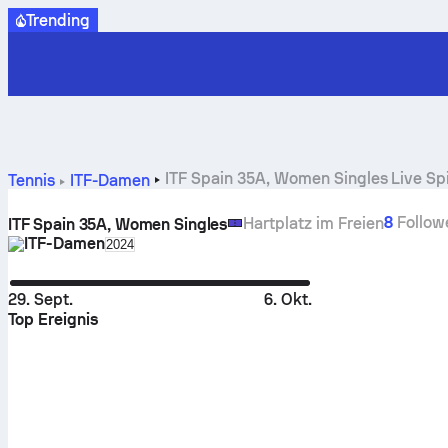
Trending
ITF Spain 35A, Women Singles Live Sp
Tennis
ITF-Damen
8
Follow
Hartplatz im Freien
ITF Spain 35A, Women Singles
ITF-Damen
Select season in unique tournament header
2024
29. Sept.
6. Okt.
Top Ereignis