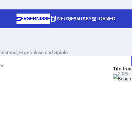
ERGEBNISSE
NEU
FANTASY
TORNEO
ielstand, Ergebnisse und Spiele
er
Titelträg
2024
Susan