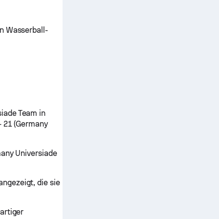
en Wasserball-
siade Team in
 - 21 (Germany
many Universiade
ngezeigt, die sie
artiger