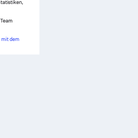
tatistiken,
e Team
e mit dem