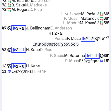
72'
M. Rashford
A. Gordon
72'
B. Saka
N. Madueke
72'
M. Rogers
D. Rice
L. Vušković
M. Pašalić
66'
P. Musa
I. Matanović
66'
L. Modrić
M. Kovačić
58'
47'
J. Bellingham
E. Anderson
3 - 2
HT
2 - 2
+
5
I. Perišić
P. Musa
45'
2 - 2
Επιπρόσθετος χρόνος 5
42'
H. Kane
D. Rice
2 - 1
P. Sučić
M. Baturina
36'
1 - 1
P. Musa
Ελέγχθηκε
15'
12'
H. Kane
1 - 0
11'
Ελέγχθηκε
H. Kane