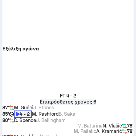
Εξέλιξη αγώνα
FT
4 - 2
Επιπρόσθετος χρόνος 6
87'
M. Guéhi
J. Stones
85'
M. Rashford
B. Saka
4 - 2
80'
D. Spence
J. Bellingham
M. Baturina
N. Vlašić
78'
M. Pašalić
A. Kramarić
78'