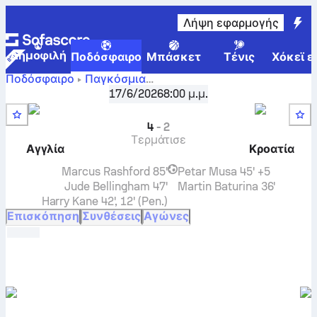
Λήψη εφαρμογής
Δημοφιλή
Ποδόσφαιρο
Μπάσκετ
Τένις
Χόκεϊ ε
Ποδόσφαιρο
Παγκόσμια
Αγγλία
-
Παγκόσμιο Κύπελλο, Όμιλος L
17/6/2026
8:00 μ.μ.
,
Γύρος 1
Κροατία
ζωντανό σκορ, μεταξύ τους αποτελέσματα,
βαθμολογίες και προβλέψεις
4
-
2
Τερμάτισε
Αγγλία
Κροατία
Marcus Rashford
85'
Petar Musa
45' +5
Jude Bellingham
47'
Martin Baturina
36'
Harry Kane
42', 12' (Pen.)
Επισκόπηση
Συνθέσεις
Αγώνες