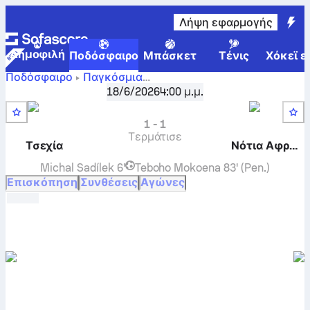
Λήψη εφαρμογής
Δημοφιλή
Ποδόσφαιρο
Μπάσκετ
Τένις
Χόκεϊ ε
Ποδόσφαιρο
Παγκόσμια
Τσεχία
-
Παγκόσμιο Κύπελλο, Όμιλος A
18/6/2026
4:00 μ.μ.
,
Γύρος 2
Νότια Αφρική
ζωντανό σκορ, μεταξύ τους
αποτελέσματα, βαθμολογίες και προβλέψεις
1
-
1
Τερμάτισε
Τσεχία
Νότια Αφρική
Michal Sadílek
6'
Teboho Mokoena
83' (Pen.)
Επισκόπηση
Συνθέσεις
Αγώνες