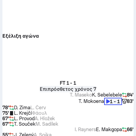
Εξέλιξη αγώνα
FT
1 - 1
Επιπρόσθετος χρόνος 7
T. Maseko
K. Sebelebele
84'
T. Mokoena
83'
1 - 1
78'
D. Zima
L. Červ
75'
L. Krejčí
Φάουλ
67'
L. Provod
A. Hložek
67'
T. Souček
M. Sadílek
I. Rayners
E. Makgopa
66'
55'
J. Zelený
A. Sojka