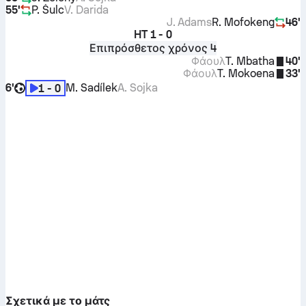
55'
P. Šulc
V. Darida
J. Adams
R. Mofokeng
46'
HT
1 - 0
Επιπρόσθετος χρόνος 4
Φάουλ
T. Mbatha
40'
Φάουλ
T. Mokoena
33'
6'
M. Sadílek
A. Sojka
1 - 0
Σχετικά με το μάτς