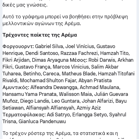
δικές μας γνώσεις.
Αυτό το γράφημα μπορεί να βοηθήσει στην πρόβλεψη
μελλοντικών αγώνων της Αρέμα.
Τρέχοντες παίκτες της Αρέμα
Φοργουορντ:
Gabriel Silva, Joel Vinícius, Gustavo
Henrique, Dendi Santoso, Razzaa Fachrezi, Hamzah Tito,
Fikri Arjidan, Dimas Aryaguna
Μέσος:
Robi Darwis, Arkhan
Fikri, Gustavo França, Marcos Vinicius, Salim Akbar
Tuharea, Betinho, Careca, Matheus Blade, Hamzah Titofani
Rivaldi, Mochamad Shulton Fajar, Abyan Pratista
Αμυντικός:
Alfeandra Dewangga, Achmad Maulana,
Hansamu Yama Pranata, Walisson Maia, Julián Guevara
Muñoz, Diego Landis, Leo Guntara, Johan Alfarizi, Bayu
Setiawan, Alfiansyah Alfiansyah, Azmiy Aziz
Τερματοφύλακας:
Adi Satryo, Erlangga Setyo, Syahrul
Trisna, Gianluca Pandenuwu
Το τρέχον ρόστερ της Αρέμα, τα στατιστικά και η