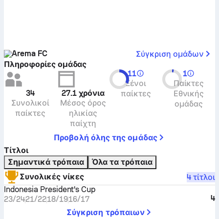
Arema FC
Σύγκριση ομάδων
Πληροφορίες ομάδας
11
1
Ξένοι
Παίκτες
34
27.1
χρόνια
παίκτες
Εθνικής
Συνολικοί
Μέσος όρος
ομάδας
παίκτες
ηλικίας
παίχτη
Προβολή όλης της ομάδας
Τίτλοι
Σημαντικά τρόπαια
Όλα τα τρόπαια
Συνολικές νίκες
4 τίτλοι
Indonesia President's Cup
4
23/24
21/22
18/19
16/17
Σύγκριση τρόπαιων