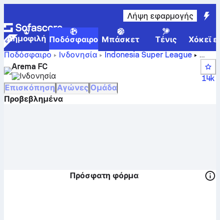
Λήψη εφαρμογής
Δημοφιλή
Ποδόσφαιρο
Μπάσκετ
Τένις
Χόκεϊ ε
Ποδόσφαιρο
Ινδονησία
Indonesia Super League
Σκορ, αγώνες, θέσεις και στατιστικά παικτών της
Arema FC
Αρέμα
Ινδονησία
14k
Επισκόπηση
Αγώνες
Ομάδα
Προβεβλημένα
Πρόσφατη φόρμα