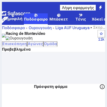
Λήψη εφαρμογής
Δημοφιλή
Ποδόσφαιρο
Μπάσκετ
Τένις
Χόκεϊ ε
Σκορ,
Ποδόσφαιρο
Ουρουγουάη
Liga AUF Uruguaya
αγώνες, θέσεις και στατιστικά παικτών της Ρασίνγκ
Racing de Montevideo
Κλουμπ Μοντεβιδέο
Ουρουγουάη
11k
Επισκόπηση
Αγώνες
Ομάδα
Προβεβλημένα
Πρόσφατη φόρμα