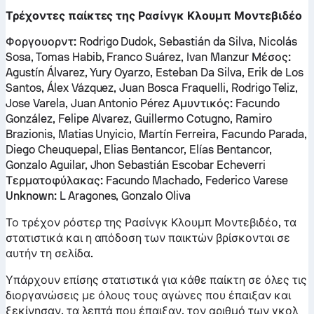
Τρέχοντες παίκτες της Ρασίνγκ Κλουμπ Μοντεβιδέο
Φοργουορντ:
Rodrigo Dudok, Sebastián da Silva, Nicolás
Sosa, Tomas Habib, Franco Suárez, Ivan Manzur
Μέσος:
Agustín Álvarez, Yury Oyarzo, Esteban Da Silva, Erik de Los
Santos, Álex Vázquez, Juan Bosca Fraquelli, Rodrigo Teliz,
Jose Varela, Juan Antonio Pérez
Αμυντικός:
Facundo
González, Felipe Alvarez, Guillermo Cotugno, Ramiro
Brazionis, Matias Unyicio, Martín Ferreira, Facundo Parada,
Diego Cheuquepal, Elias Bentancor, Elías Bentancor,
Gonzalo Aguilar, Jhon Sebastián Escobar Echeverri
Τερματοφύλακας:
Facundo Machado, Federico Varese
Unknown:
L Aragones, Gonzalo Oliva
Το τρέχον ρόστερ της Ρασίνγκ Κλουμπ Μοντεβιδέο, τα
στατιστικά και η απόδοση των παικτών βρίσκονται σε
αυτήν τη σελίδα.
Υπάρχουν επίσης στατιστικά για κάθε παίκτη σε όλες τις
διοργανώσεις με όλους τους αγώνες που έπαιξαν και
ξεκίνησαν, τα λεπτά που έπαιξαν, τον αριθμό των γκολ